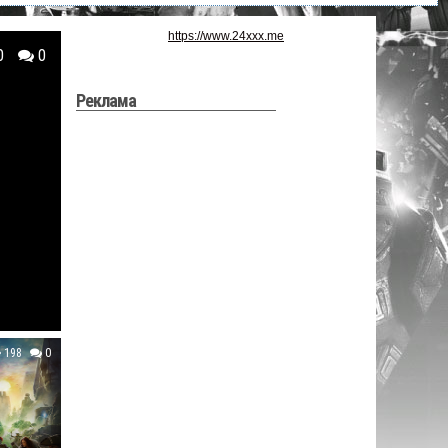
https://www.24xxx.me
0
0
Реклама
198
0