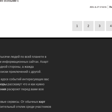
их особыми с
Х
2021-11-27 17:41:51
1
2
3
4
тысячи людей по всей планете в
 и информационных сайтах. Азарт
одной стороны, а жажда
оиски приключений с другой.
 курсе событий интересующих вас
зоры
расскажут что и как нужно
ения
раскроют перед вами всю
ровые сервисы. От обычных
карт
рительный отклик среди участников