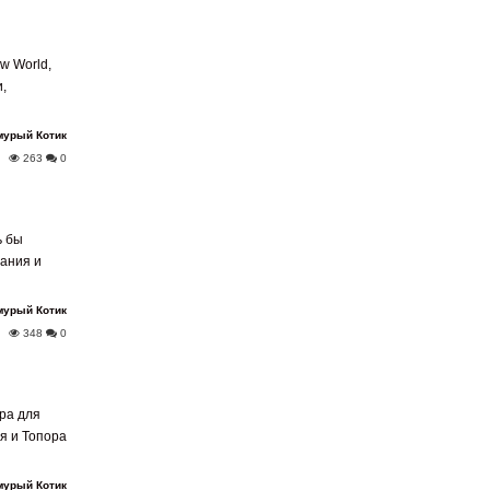
w World,
,
мурый Котик
263
0
ь бы
дания и
мурый Котик
348
0
ра для
ья и Топора
мурый Котик