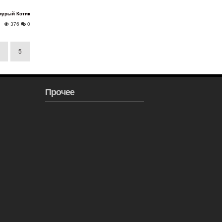
мурый Котик
376
0
5
Прочее