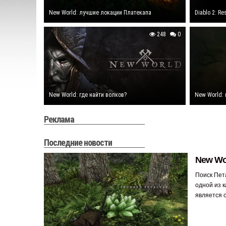
New World: лучшие локации Платекапа
Diablo 2: R
248
0
New World: где найти волков?
New World: 
Реклама
Последние новости
New Wor
Поиск Пет
одной из к
является 