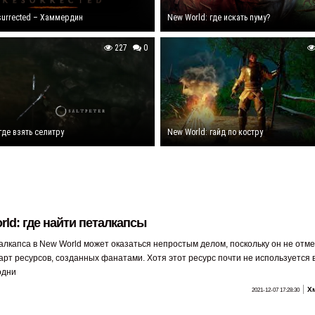
esurrected – Хаммердин
New World: где искать пуму?
227
0
где взять селитру
New World: гайд по костру
ld: где найти петалкапсы
алкапса в New World может оказаться непростым делом, поскольку он не отме
арт ресурсов, созданных фанатами. Хотя этот ресурс почти не используется в
одни
Х
2021-12-07 17:28:30