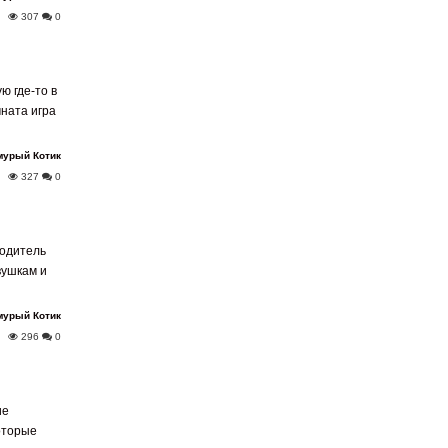
307
0
ю где-то в
мната игра
мурый Котик
327
0
водитель
вушкам и
мурый Котик
296
0
ие
которые