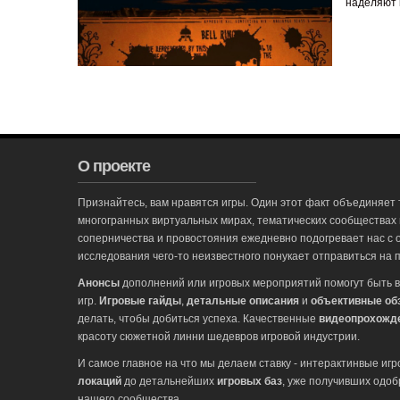
наделяют 
О проекте
Признайтесь, вам нравятся игры. Один этот факт объединяет 
многогранных виртуальных мирах, тематических сообществах
соперничества и провостояния ежедневно подогревает нас с 
исследования чего-то неизвестного понукает отправиться на п
Анонсы
дополнений или игровых мероприятий помогут быть в
игр.
Игровые гайды
,
детальные описания
и
объективные об
делать, чтобы добиться успеха. Качественные
видеопрохожд
красоту сюжетной линни шедевров игровой индустрии.
И самое главное на что мы делаем ставку - интерактинвые иг
локаций
до детальнейших
игровых баз
, уже получивших одоб
нашего сообщества.