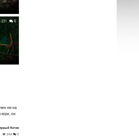
231
0
чен ни на
 игре, он
мурый Котик
244
0