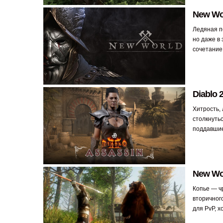
New Wo
Ледяная п
но даже в 
сочетание
Diablo 
Хитрость, 
столкнутьс
поддавши
New Wo
Копье — ч
вторичного
для PvP, х