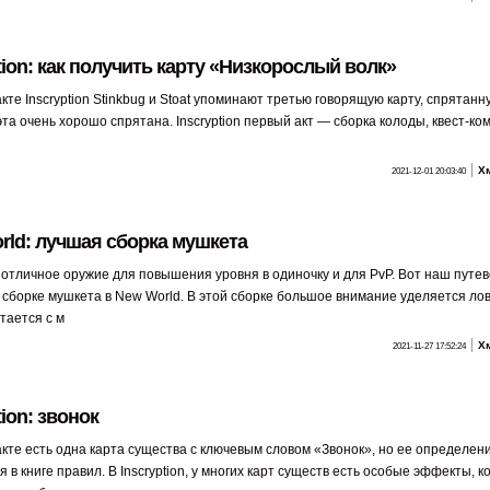
tion: как получить карту «Низкорослый волк»
кте Inscryption Stinkbug и Stoat упоминают третью говорящую карту, спрятанну
эта очень хорошо спрятана. Inscryption первый акт — сборка колоды, квест-ко
Х
2021-12-01 20:03:40
rld: лучшая сборка мушкета
отличное оружие для повышения уровня в одиночку и для PvP. Вот наш путе
 сборке мушкета в New World. В этой сборке большое внимание уделяется ло
тается с м
Х
2021-11-27 17:52:24
tion: звонок
акте есть одна карта существа с ключевым словом «Звонок», но ее определен
 в книге правил. В Inscryption, у многих карт существ есть особые эффекты, 