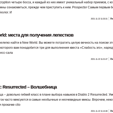
scryption четыре босса, и каждый из них имеет уникальный набор приемов, с 
лжны ознакомиться, прежде чем приступить к ним. Prospector Самым первым 
еолог. И
Х
2021-11-22 11:33:31
rld: места для получения лепестков
нелегко найти в New World. Вы можете потратить целую вечность на поиски эт
 которого вам понадобится три для выполнения квеста «Слабость эго», наряду
ресс-сала
Х
2021-11-22 11:21:47
2: Resurrected – Волшебница
 – довольно гибкий класс в плане выбора навыков в Diablo 2 Resurrected. У
ток часто миксуются в самые необычные и неочевидные миксы. Впрочем, нек
и прокачке сбо
Х
2021-11-22 11:14:48