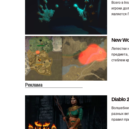
Всего в In
игроки до
является Г
New Wo
Лепестки 
предмета,
стеблем к
Реклама
Diablo 
Волшебница
разных ве
правил пр