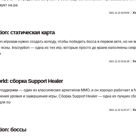
кует на ра
Х
2021-11-23 19:43:55
tion: статическая карта
ion игрокам нужно создать колоду, чтобы победить босса в первом акте, но не 
ясны. Inscryption — одна из тех игр, которые просто до краев наполнены сек
н
Х
2021-11-23 19:31:30
ld: сборка Support Healer
поддержки — один из классических архетипов MMO, и он хорошо работает в 
ения уровня и завершения игры. Сборка Support Healer — одна из лучших сб
 для по
Х
2021-11-22 12:47:27
tion: боссы