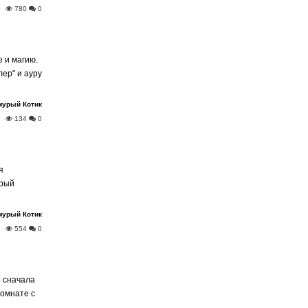
780
0
 и магию.
ер" и ауру
мурый Котик
134
0
я
орый
мурый Котик
554
0
о сначала
комнате с