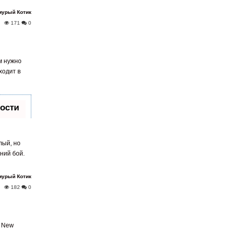
мурый Котик
171
0
м нужно
ходит в
ости
и SMM.
лый, но
м.
ний бой.
йте по
мурый Котик
182
0
пка
ылок.
м и
в New