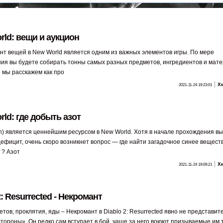
rld: вещи и аукцион
т вещей в New World является одним из важных элементов игры. По мере
ия вы будете собирать тонны самых разных предметов, ингредиентов и мате
е мы расскажем как про
Х
2021-11-24 19:23:01
ld: где добыть азот
th) является ценнейшим ресурсом в New World. Хотя в начале прохождения вы
ефицит, очень скоро возникнет вопрос — где найти загадочное синее веществ
 ? Азот
Х
2021-11-24 19:09:21
2: Resurrected - Некромант
тов, проклятия, яды – Некромант в Diablo 2: Resurrected явно не представит
стороны». Он редко сам вступает в бой, чаще за него воюют призываемые им т