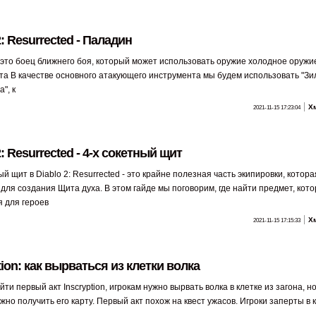
2: Resurrected - Паладин
 это боец ближнего боя, который может использовать оружие холодное оружие
та В качестве основного атакующего инструмента мы будем использовать "Зил
", к
Х
2021-11-15 17:23:04
2: Resurrected - 4-х сокетный щит
ый щит в Diablo 2: Resurrected - это крайне полезная часть экипировки, котора
для создания Щита духа. В этом гайде мы поговорим, где найти предмет, кот
я для героев
Х
2021-11-15 17:15:33
tion: как вырваться из клетки волка
ти первый акт Inscryption, игрокам нужно вырвать волка в клетке из загона, н
жно получить его карту. Первый акт похож на квест ужасов. Игроки заперты в 