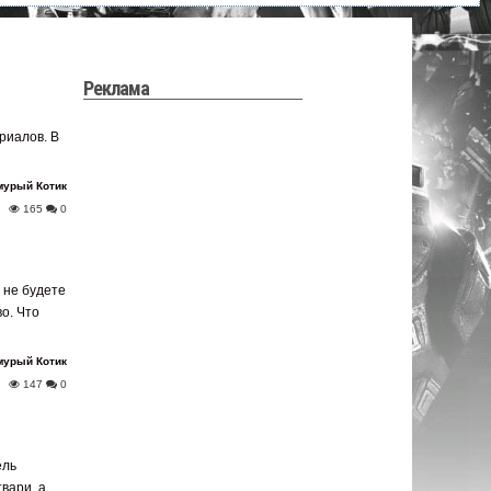
Реклама
риалов. В
мурый Котик
165
0
 не будете
о. Что
мурый Котик
147
0
ель
вари, а