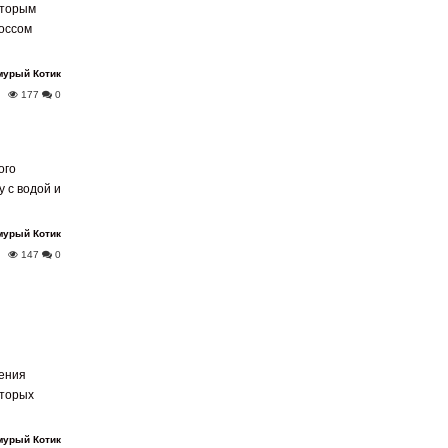
которым
боссом
мурый Котик
177
0
ого
 с водой и
мурый Котик
147
0
мения
оторых
мурый Котик