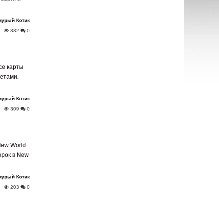
мурый Котик
332
0
все карты
ретами.
мурый Котик
309
0
New World
орок в New
мурый Котик
203
0