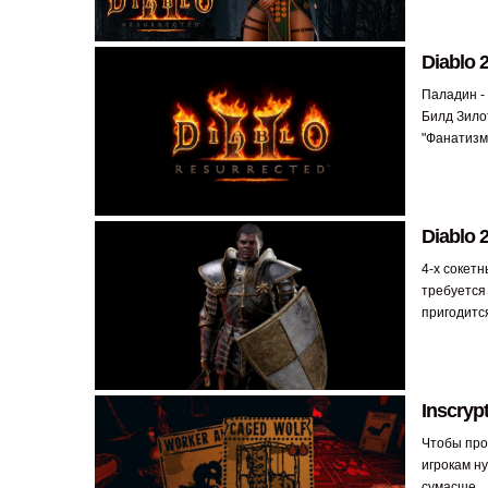
Diablo 
Паладин -
Билд Зило
"Фанатизма
Diablo 
4-х сокетн
требуется 
пригодитс
Inscryp
Чтобы прой
игрокам ну
сумасше