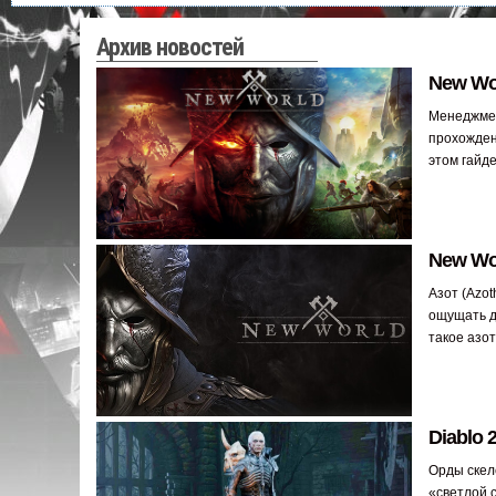
Архив новостей
New Wo
Менеджмен
прохожден
этом гайд
New Wor
Азот (Azo
ощущать д
такое азот
Diablo 
Орды скеле
«светлой 