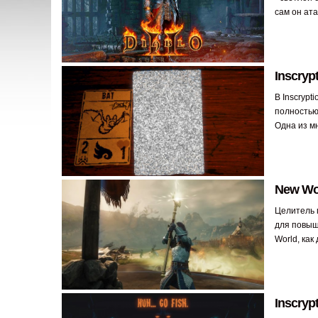
сам он ата
Inscryp
В Inscrypt
полностью 
Одна из м
New Wor
Целитель 
для повыш
World, как
Inscryp