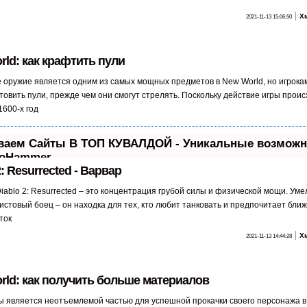
Х
2021-11-13 15:06:50
ld: как крафтить пули
 оружие является одним из самых мощных предметов в New World, но игрока
товить пули, прежде чем они смогут стрелять. Поскольку действие игры проис
1600-х год
ваем Сайты В ТОП КУВАЛДОЙ - Уникальные возможн
eoHammer
2: Resurrected - Варвар
 ссылка анализируется по трем пакетам оценки:
SEO, Трафик 
iablo 2: Resurrected – это концентрация грубой силы и физической мощи. Уме
mer делает продвижение сайта прозрачным и простым занятие
истовый боец – он находка для тех, кто любит танковать и предпочитает ближ
, вечные ссылки, статьи, упоминания, пресс-релизы - использу
ток
уму потенциал SeoHammer для продвижения вашего сайта.
Х
2021-11-13 14:44:28
умеет делать SeoHammer
вижение в один клик, интеллектуальный подбор запросов, поку
rld: как получить больше материалов
лучших ссылок с высокой степенью качества у лучших бирж сс
лярная проверка качества ссылок по более чем 100 показателя
 является неотъемлемой частью для успешной прокачки своего персонажа 