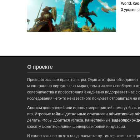
ежедне
World. Как
— Все 
3 уровня р
публик
— SeoH
нужно 
SeoHam
в деся
Зарег
О проекте
Признайтесь, вам нравятся игры. Один этот факт объединяет 
многогранных виртуальных мирах, тематических сообществах
соперничества и провостояния ежедневно подогревает нас с 
исследования чего-то неизвестного понукает отправиться на п
Анонсы
дополнений или игровых мероприятий помогут быть в
игр.
Игровые гайды
,
детальные описания
и
объективные об
делать, чтобы добиться успеха. Качественные
видеопрохожд
красоту сюжетной линни шедевров игровой индустрии.
И самое главное на что мы делаем ставку - интерактинвые иг