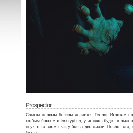
Prospector
Самым первым боссом является Геолог. Игрокам пр
любым боссом в Inscryption, у игроков будет только 
двух, в то время как у босса две жизни. После того,
битва.