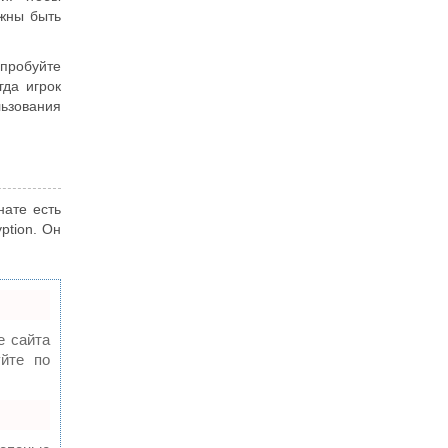
лжны быть
опробуйте
гда игрок
льзования
нате есть
ption. Он
 сайта
уйте по