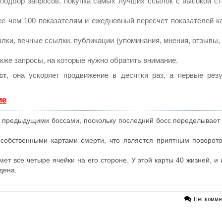
подбор запросов, покупка самых лучших ссылок с высокой с
ее чем 100 показателям и ежедневный пересчет показателей к
ки, вечные ссылки, публикации (упоминания, мнения, отзывы, 
акже запросы, на которые нужно обратить внимание.
ст
, она ускоряет продвижение в десятки раз, а первые рез
ие
мя предыдущими боссами, поскольку последний босс переделывает
 собственными картами смерти, что является приятным поворот
ет все четыре ячейки на его стороне. У этой карты 40 жизней, и 
дена.
Нет комме