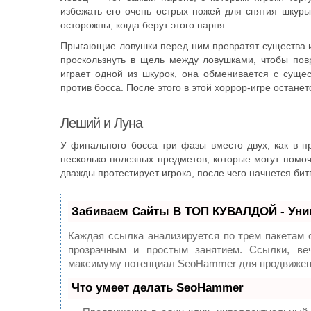
избежать его очень острых ножей для снятия шкуры
осторожны, когда берут этого парня.
Прыгающие ловушки перед ним превратят существа иг
проскользнуть в щель между ловушками, чтобы повр
играет одной из шкурок, она обменивается с суще
против босса. После этого в этой хоррор-игре останет
Леший и Луна
У финального босса три фазы вместо двух, как в п
несколько полезных предметов, которые могут помочь
дважды протестирует игрока, после чего начнется бит
Забиваем Сайты В ТОП КУВАЛДОЙ - Уни
Каждая ссылка анализируется по трем пакетам 
прозрачным и простым занятием. Ссылки, веч
максимуму потенциал SeoHammer для продвижени
Что умеет делать SeoHammer