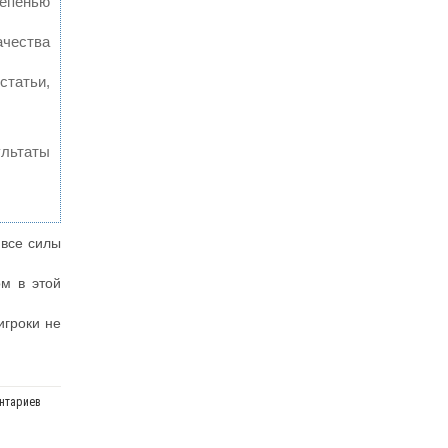
тепенью
ачества
статьи,
ультаты
 все силы
ом в этой
игроки не
нтариев