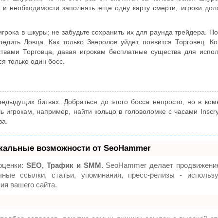
 и необходимости заполнять еще одну карту смерти, игроки до
рока в шкуры; не забудьте сохранить их для раунда трейдера. П
едить Ловца. Как только Зверолов уйдет, появится Торговец. Ко
ствами Торговца, давая игрокам бесплатные существа для испо
ся только один босс.
редыдущих битвах. Добраться до этого босса непросто, но в ком
 игрокам, например, найти кольцо в головоломке с часами Inscry
ва.
кальные возможности от SeoHammer
оценки:
SEO, Трафик и SMM.
SeoHammer делает продвижение
ные ссылки, статьи, упоминания, пресс-релизы - использ
я вашего сайта.