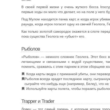
В своей первой жизни у очень жуткого босса Inscryp
первые ходы он мало что делает, но на поле у ​​него б
Под Мулом находится пачка карт, и когда игрок убива
раунда, когда игрок погасит одну из свечей Геолога, 
Как только золотой самородок окажется в слоте перед
пока существа Геолога не «убьют» его.
Рыболов
«Рыболов» — немного сложнее Геолога. Этот босс в 
летающими и связанными с водой существами, так
помнить, сражаясь с этим парнем в этом сборщике кол
Когда карты ведра с приманкой убиты, они перево
Рыболов всегда крадет последнюю карту, сыгранную
сыграйте что-нибудь еще (например, Белку), что не 
Используйте карты полета, чтобы поразить рыболо
Trapper и Trader
Ловец — тот самый парень, с которым игроки торгу