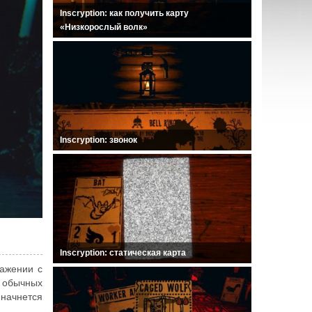
Inscryption: как получить карту
«Низкорослый волк»
Inscryption: звонок
Inscryption: статическая карта
ражении с
о обычных
 начнется