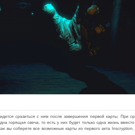
идется сразиться с ним после завершения первой карты. При с
одна горящая свеча, то есть у них будет только одна жизнь вмест
 как вы соберете все возможные карты из первого акта Inscryption,