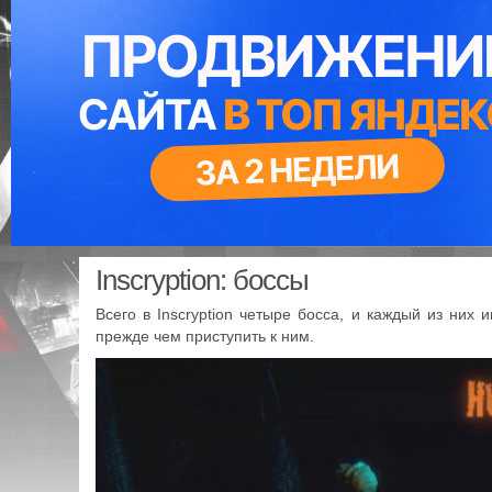
Inscryption: боссы
Всего в Inscryption четыре босса, и каждый из них
прежде чем приступить к ним.