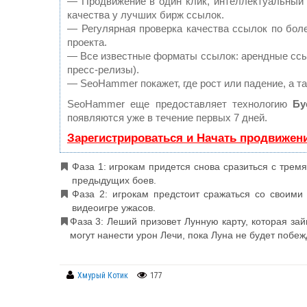
— Продвижение в один клик, интеллектуальный 
качества у лучших бирж ссылок.
— Регулярная проверка качества ссылок по бол
проекта.
— Все известные форматы ссылок: арендные ссыл
пресс-релизы).
— SeoHammer покажет, где рост или падение, а т
SeoHammer еще предоставляет технологию
Бу
появляются уже в течение первых 7 дней.
Зарегистрироваться и Начать продвижен
Фаза 1: игрокам придется снова сразиться с тре
предыдущих боев.
Фаза 2: игрокам предстоит сражаться со своими
видеоигре ужасов.
Фаза 3: Леший призовет Лунную карту, которая займ
могут нанести урон Лечи, пока Луна не будет побеж
Хмурый Котик
177