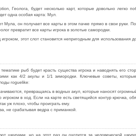
tion, Геолога, будет несколько карт, которые довольно легко по
удет одна особая карта: Мул.
ет Мула, он получает все карты в этом пачке прямо в свои руки. По
Геолог превратит все карты игрока в золотые самородки.
 игроком, этот слот становится непригодным для использования до
тематике рыб будет красть существа игрока и наводнять его сто
ими как 4/2 акулы и 1/1 зимородки. Ключевые советы, которые
оды roguelike:
рачиваются, превращаясь в водных акул, которые наносят огромный
 игроком в ход. Если на карте есть светящийся контур крючка, об
так уж плохо, чтобы проиграть ему.
ва, не срабатывая ведра с приманкой.
ют шкурами, но на этот раз он охотится за человеческой шкур