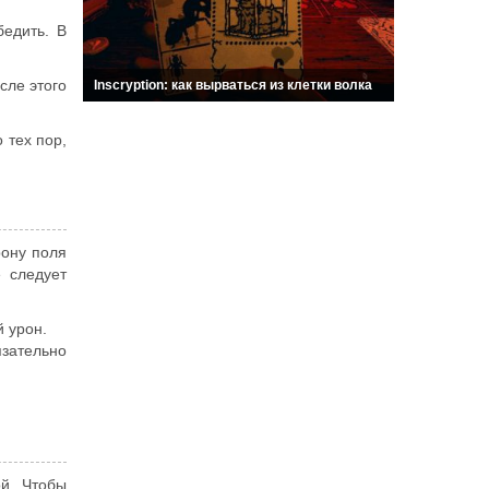
бедить. В
сле этого
Inscryption: как вырваться из клетки волка
 тех пор,
рону поля
 следует
 урон.
язательно
ой. Чтобы