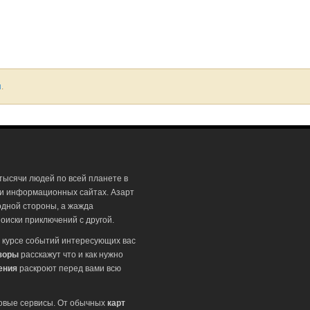
я
.
тысячи людей по всей планете в
 и информационных сайтах. Азарт
одной стороны, а жажда
оиски приключений с другой.
 курсе событий интересующих вас
зоры
расскажут что и как нужно
ения
раскроют перед вами всю
ровые сервисы. От обычных
карт