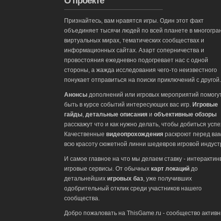
О проекте
Признайтесь, вам нравятся игры. Один этот факт
объединяет тысячи людей по всей планете в многогра
виртуальных мирах, тематических сообществах и
информационных сайтах. Азарт соперничества и
провостояния ежедневно подогревает нас с одной
стороны, а жажда исследования чего-то неизвестного
понукает отправиться на поиски приключений с другой.
Анонсы
дополнений или игровых мероприятий помогу
быть в курсе событий интересующих вас игр.
Игровые
гайды
,
детальные описания
и
объективные обзоры
расскажут что и как нужно делать, чтобы добиться успе
Качественные
видеопрохождения
раскроют перед ва
всю красоту сюжетной линни шедевров игровой индуст
И самое главное на что мы делаем ставку - интеракти
игровые сервисы. От обычных
карт локаций
до
детальнейших
игровых баз
, уже получивших
одобрительный отклик среди участников нашего
сообщества.
Добро пожаловать на ThisGame.ru - сообщество актив