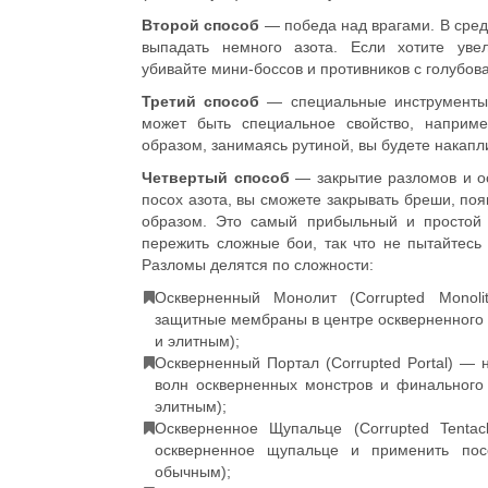
Второй способ
— победа над врагами. В сред
выпадать немного азота. Если хотите уве
убивайте мини-боссов и противников с голубов
Третий способ
— специальные инструменты.
может быть специальное свойство, наприме
образом, занимаясь рутиной, вы будете накапл
Четвертый способ
— закрытие разломов и о
посох азота, вы сможете закрывать бреши, п
образом. Это самый прибыльный и простой 
пережить сложные бои, так что не пытайтесь
Разломы делятся по сложности:
Оскверненный Монолит (Corrupted Monol
защитные мембраны в центре оскверненного
и элитным);
Оскверненный Портал (Corrupted Portal) — 
волн оскверненных монстров и финального
элитным);
Оскверненное Щупальце (Corrupted Tenta
оскверненное щупальце и применить пос
обычным);