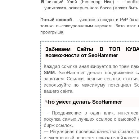
Гниющий Улей (Festering Hive) — необх
уничтожить оскверненного босса (может быть
Пятый способ
— участие в осадах и PvP бата
только высокоуровневым игрокам. Зато азот
проигрыша.
Забиваем Сайты В ТОП КУВА
возможности от SeoHammer
Каждая ссылка анализируется по трем пак
SMM.
SeoHammer делает продвижение са
занятием. Ссылки, вечные ссылки, статьи,
используйте по максимуму потенциал S
вашего сайта.
Что умеет делать SeoHammer
— Продвижение в один клик, интеллект
покупка самых лучших ссылок с высокой 
бирж ссылок.
— Регулярная проверка качества ссылок п
и ежедневный пересчет показателей качест