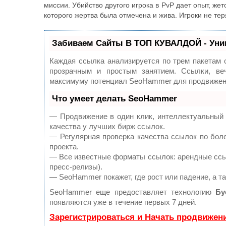
миссии. Убийство другого игрока в PvP дает опыт, же
которого жертва была отмечена и жива. Игроки не те
Забиваем Сайты В ТОП КУВАЛДОЙ - Уни
Каждая ссылка анализируется по трем пакетам 
прозрачным и простым занятием. Ссылки, веч
максимуму потенциал SeoHammer для продвижени
Что умеет делать SeoHammer
— Продвижение в один клик, интеллектуальный 
качества у лучших бирж ссылок.
— Регулярная проверка качества ссылок по бол
проекта.
— Все известные форматы ссылок: арендные ссыл
пресс-релизы).
— SeoHammer покажет, где рост или падение, а т
SeoHammer еще предоставляет технологию
Бу
появляются уже в течение первых 7 дней.
Зарегистрироваться и Начать продвижен