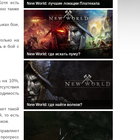
отя есть
New World: лучшие локации Платекапа
жно также
ыках бои,
олько на
ь в бой с
New World: где искать пуму?
а на 10%,
тсутствия
ходимость
New World: где найти волков?
ают такой
, то есть
ыков.
тправляют
прогресс