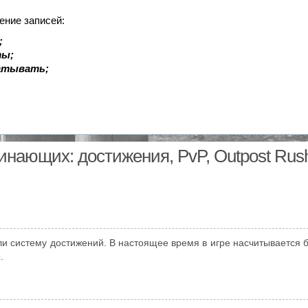
ение записей:
;
ты;
батывать;
инающих: достижения, PvP, Outpost Rus
ли систему достижений. В настоящее время в игре насчитывается 
.