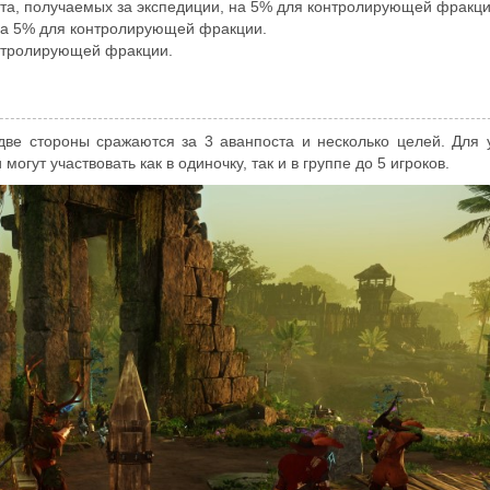
ыта, получаемых за экспедиции, на 5% для контролирующей фракци
 на 5% для контролирующей фракции.
онтролирующей фракции.
 две стороны сражаются за 3 аванпоста и несколько целей. Для 
могут участвовать как в одиночку, так и в группе до 5 игроков.