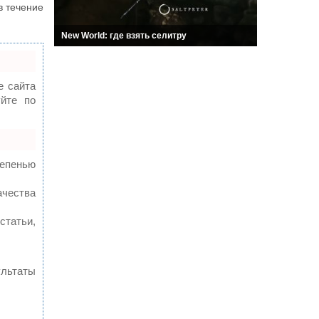
в течение
New World: где взять селитру
 сайта
уйте по
тепенью
ачества
статьи,
ультаты