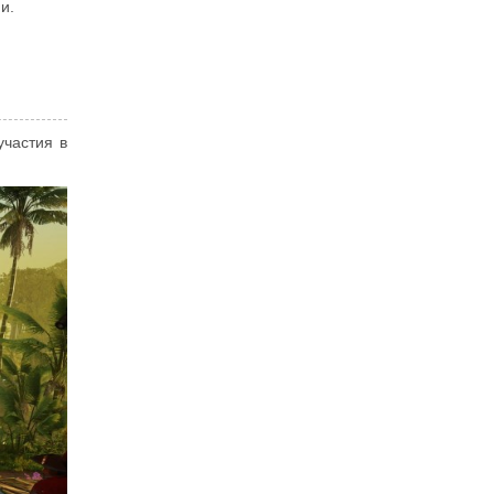
и.
участия в