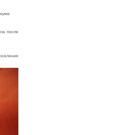
нуме.
ила после
поселения