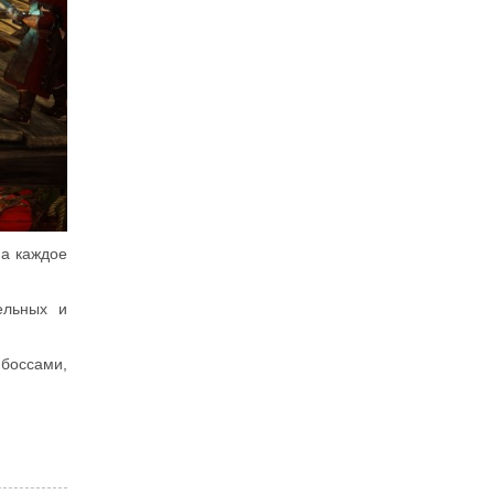
 а каждое
ельных и
 боссами,