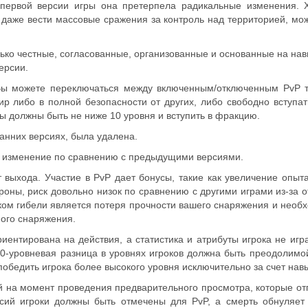
 первой версии игры она претерпела радикальные изменения. Х
и даже вести массовые сражения за контроль над территорией, мо
лько честные, согласованные, организованные и основанные на нав
ерсии.
 Вы можете переключаться между включенным/отключенным PvP т
ир либо в полной безопасности от других, либо свободно вступат
 вы должны быть не ниже 10 уровня и вступить в фракцию.
анних версиях, была удалена.
о изменение по сравнению с предыдущими версиями.
 выхода. Участие в PvP дает бонусы, такие как увеличение опыт
оны, риск довольно низок по сравнению с другими играми из-за о
ком гибели является потеря прочности вашего снаряжения и необ
ого снаряжения.
риентирована на действия, а статистика и атрибуты игрока не игр
10-уровневая разница в уровнях игроков должна быть преодолимой
победить игрока более высокого уровня исключительно за счет нав
 на момент проведения предварительного просмотра, которые о
сий игроки должны быть отмечены для PvP, а смерть обнуляет 