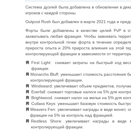
Система дуэлей была добавлена в обновлении в дека
игроков с каждой стороны.
Outpost Rush был добавлен в марте 2021 года и пред
Форты были добавлены в качестве целей PvP в от
захватывать любая фракция. Чтобы завоевать терри
внутри контрольной точки форта в течение опреде
прироста опыта и 20% прироста влияния на этой те
контролирующей фракции в зависимости от территор
First Light: снижает затраты на быстрый ход ве
фракции.
Monarchs Bluff: уменьшает стоимость расстояния б
контролирующей фракции.
Windsward: увеличивает объем предметов, получ
Everfall: снижает торговые налоги на 5% для кон
Brightwood: снижает налог на жилье на 5% для к
Cutlass Keys: уменьшает базовую стоимость быст
Weavers Fen: увеличивает награды в виде монет, 
фракции на 5% за контроль над фракцией.
Restless Shore: увеличивает награды в виде
контролирующей фракции.