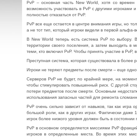
PvP – основная часть New World, хотя со времен
возможность участвовать в PvP с другими игроками 
полностью отказаться от PvP.
PvP все еще остается в центре внимания игры, но то
а не тот тип, который игроки видели в первой альфа-в
В New World теперь есть система PvP по выбору.
территории своего поселения, а затем выходить в м
теми, кто включил PvP. Чтобы принять участие в PvP,
Преступная система, которая существовала в более р
Игроки не теряют предметы после смерти – еще одн
Серверов PvP не будет, по крайней мере, на момент
чтобы стимулировать повышенный риск. С другой стор
потери предметов после смерти. Основным недостат
использования запасных частей для ремонта сломанн
PvP очень сильно зависит от навыков, так как игра о
большой роли, как в других играх. Фактически даже 
игрок более низкого уровня должен быть в состоянии 
PvP в основном определяется миссиями PvP фракций
игроков в определенные места. Во время этих мис