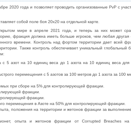
бре 2020 года и позволяет проводить организованные PvP с учас
ставляет собой поле боя 20х20 на отдельной карте.
крытом мире в апреле 2021 года, и теперь за них может сра
торию, фракция должна иметь больше игроков, чем любая другая
ленного времени. Контроль над фортом территории дает всей ф
рритории. Также контроль обеспечивает уникальный глобальный
ии:
са с 5 азот на 10 единиц веса до 1 азота на 10 единиц веса для
ыстрого перемещения с 5 азотов за 100 метров до 1 азота за 100 м
аемых при сборе на 5% для контролирующей фракции.
тролирующей фракции.
онтролирующей фракции.
рого перемещения в Азоте на 50% для контролирующей фракции.
опыта, положения на территории и жетонов фракции за выполнени
 монет, опыта и жетонов фракции от Corrupted Breaches н