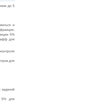
тием до 5
жаться и
 фракция,
ракции 5%
 бафф для
 контроля
етров для
е заданий
а 5% для