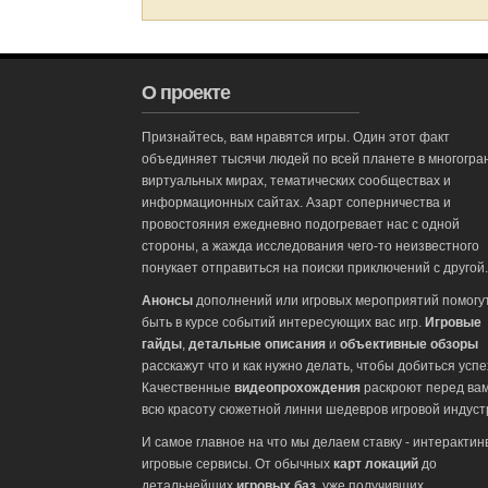
О проекте
Признайтесь, вам нравятся игры. Один этот факт
объединяет тысячи людей по всей планете в многогра
виртуальных мирах, тематических сообществах и
информационных сайтах. Азарт соперничества и
провостояния ежедневно подогревает нас с одной
стороны, а жажда исследования чего-то неизвестного
понукает отправиться на поиски приключений с другой.
Анонсы
дополнений или игровых мероприятий помогу
быть в курсе событий интересующих вас игр.
Игровые
гайды
,
детальные описания
и
объективные обзоры
расскажут что и как нужно делать, чтобы добиться успе
Качественные
видеопрохождения
раскроют перед ва
всю красоту сюжетной линни шедевров игровой индуст
И самое главное на что мы делаем ставку - интеракти
игровые сервисы. От обычных
карт локаций
до
детальнейших
игровых баз
, уже получивших