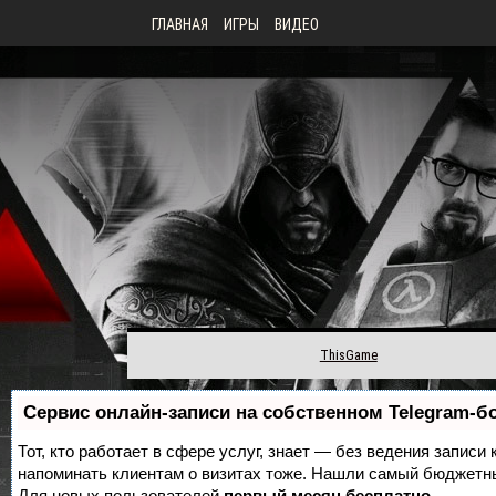
ГЛАВНАЯ
ИГРЫ
ВИДЕО
ThisGame
Сервис онлайн-записи на собственном Telegram-б
Тот, кто работает в сфере услуг, знает — без ведения записи 
напоминать клиентам о визитах тоже. Нашли самый бюджетн
Для новых пользователей
первый месяц бесплатно
.