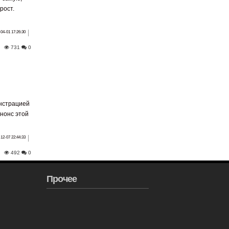
рост.
04-01 17:26:30
731
0
онстрацией
нонс этой
12-07 22:44:33
492
0
Прочее