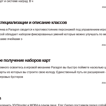
рт и системе наград. В ч
2016
 специализации и описание классов
инка в Paragon сводится к противостоянию персонажей под управлением игро
рой обладает набором фиксированных умений которые можно улучшать по м
также ячейками э
2016-
е получение наборов карт
немного освоитесь в игровой механике Paragon вы быстро поймете насколько 
арты из которых вы строите свою колоду. Единственный путь ее расширения -
игровых бустеров
2016-
n
еденить 3D/Shooter и MOBA в одном лице, Epic Games поставили перед собой