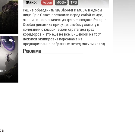
Жанр:
Action
MOBA
TPS
Решив объеденить 3D/Shooter и MOBA в одном
лице, Epic Games поставили перед собой самую,
что ни на есть эпическую цель — создать Paragon.
Особая динамика присущая любому экшену в
сочетании с классической стратегией трех
коридоров и это еще не все. Вишенкой на торт
ложится экипировка персонажа из
832
0
предварительно собранных перед матчем колод.
Реклама
ты и
 в