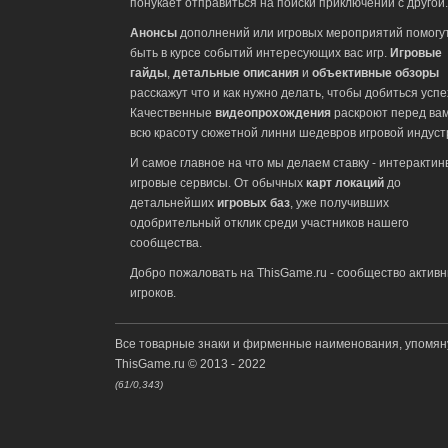
понукает отправиться на поиски приключений с другой.
Анонсы
дополнений или игровых мероприятий помогу
быть в курсе событий интересующих вас игр.
Игровые
гайды
,
детальные описания
и
объективные обзоры
расскажут что и как нужно делать, чтобы добиться успе
Качественные
видеопрохождения
раскроют перед ва
всю красоту сюжетной линни шедевров игровой индуст
И самое главное на что мы делаем ставку - интеракти
игровые сервисы. От обычных
карт локаций
до
детальнейших
игровых баз
, уже получивших
одобрительный отклик среди участников нашего
сообщества.
Добро пожаловать на ThisGame.ru - сообщество актив
игроков.
Все товарные знаки и фирменные наименования, упомян
ThisGame.ru © 2013 - 2022
(61/0,343)